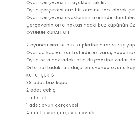
Oyun çerçevesinin ayakları takılır.
Oyun çerçevesi düz bir zemine ters olarak çevri
Oyun çerçevesi ayaklarının üzerinde durabilec
Çerçevenin orta noktasındaki buz küpünün üzer
OYUNUN KURALLARI
2 oyuncu sıra ile buz küplerine birer vuruş ya
Oyuncu küpleri kontrol ederek vuruş yapamaz
Oyun orta noktadaki atın düşmesine kadar d
Orta noktadaki atı düşüren oyuncu oyunu ka
KUTU İÇERİĞİ
38 adet buz küpü
2 adet çekiç
1 adet at
1 adet oyun çerçevesi
4 adet oyun çerçevesi ayağı