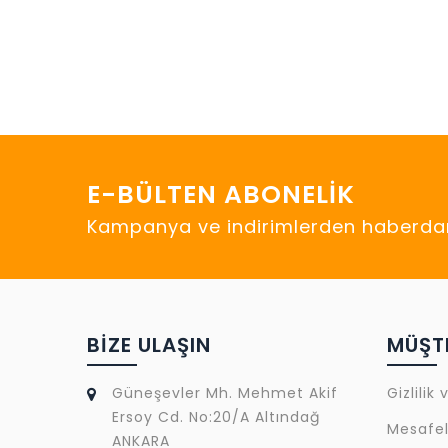
E-BÜLTEN ABONELIK
Kampanya ve indirimlerden haberdar
BIZE ULAŞIN
MÜŞTE
Güneşevler Mh. Mehmet Akif
Gizlilik
Ersoy Cd. No:20/A Altındağ
Mesafel
ANKARA