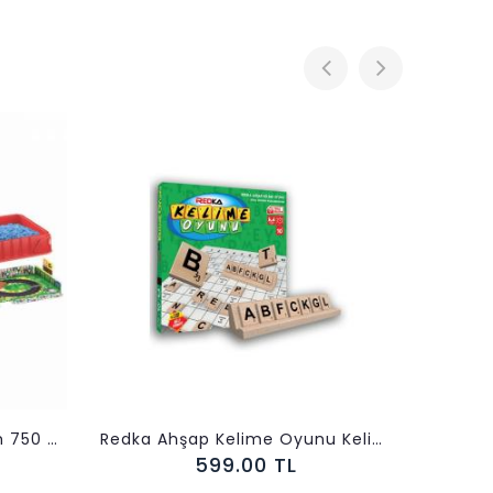
Redka Ahşap Kelime Oyunu Kelime Türetme Becerisi
Redka Orbit Zeka 
599.00 TL
459.00 TL