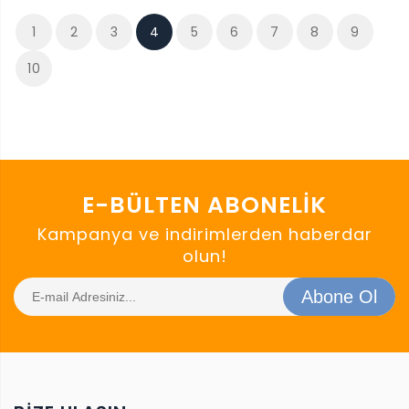
1
2
3
4
5
6
7
8
9
10
E-BÜLTEN ABONELIK
Kampanya ve indirimlerden haberdar
olun!
Abone Ol