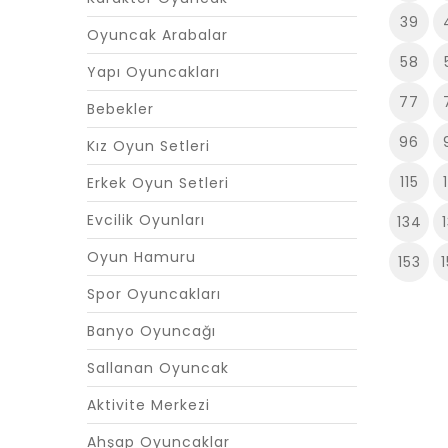
39
Oyuncak Arabalar
58
Yapı Oyuncakları
77
Bebekler
96
Kız Oyun Setleri
115
Erkek Oyun Setleri
Evcilik Oyunları
134
Oyun Hamuru
153
Spor Oyuncakları
Banyo Oyuncağı
Sallanan Oyuncak
Aktivite Merkezi
Ahşap Oyuncaklar