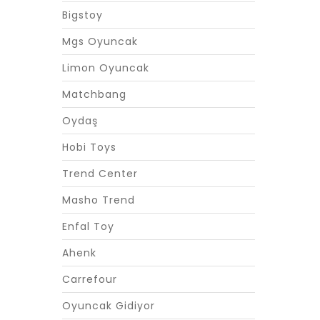
Bigstoy
Mgs Oyuncak
Limon Oyuncak
Matchbang
Oydaş
Hobi Toys
Trend Center
Masho Trend
Enfal Toy
Ahenk
Carrefour
Oyuncak Gidiyor