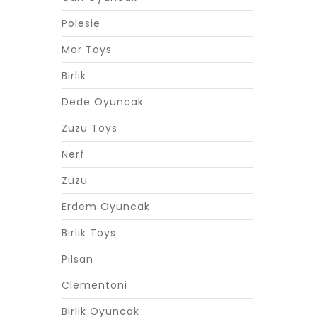
Polesie
Mor Toys
Birlik
Dede Oyuncak
Zuzu Toys
Nerf
Zuzu
Erdem Oyuncak
Birlik Toys
Pilsan
Clementoni
Birlik Oyuncak