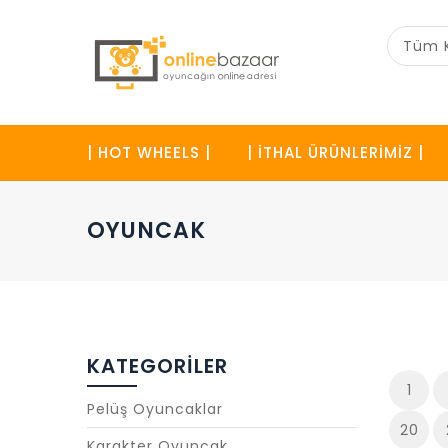
Tüm K
| HOT WHEELS |
| İTHAL ÜRÜNLERİMİZ |
OYUNCAK
KATEGORILER
1
Pelüş Oyuncaklar
20
Karakter Oyuncak