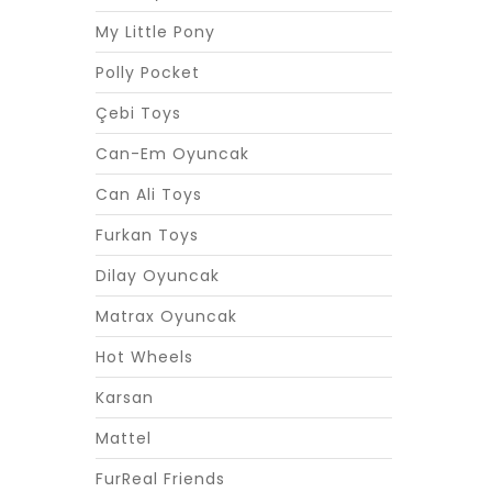
My Little Pony
Polly Pocket
Çebi Toys
Can-Em Oyuncak
Can Ali Toys
Furkan Toys
Dilay Oyuncak
Matrax Oyuncak
Hot Wheels
Karsan
Mattel
FurReal Friends