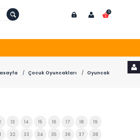
0
asayfa
/
Çocuk Oyuncakları
/
Oyuncak
2
13
14
15
16
17
18
19
1
32
33
34
35
36
37
38