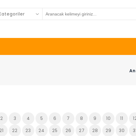
ategoriler
An
2
3
4
5
6
7
8
9
10
11
1
21
22
23
24
25
26
27
28
29
30
3