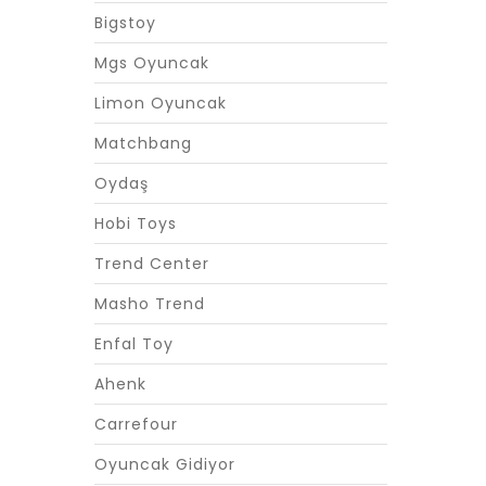
Bigstoy
Mgs Oyuncak
Limon Oyuncak
Matchbang
Oydaş
Hobi Toys
Trend Center
Masho Trend
Enfal Toy
Ahenk
Carrefour
Oyuncak Gidiyor