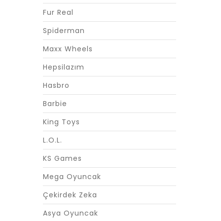
Fur Real
Spiderman
Maxx Wheels
Hepsilazım
Hasbro
Barbie
King Toys
L.O.L.
KS Games
Mega Oyuncak
Çekirdek Zeka
Asya Oyuncak