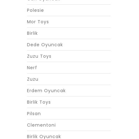
Polesie
Mor Toys
Birlik
Dede Oyuncak
Zuzu Toys
Nerf
Zuzu
Erdem Oyuncak
Birlik Toys
Pilsan
Clementoni
Birlik Oyuncak