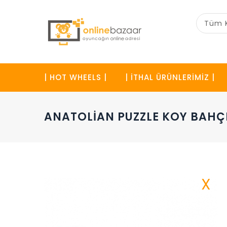
Tüm K
| HOT WHEELS |
| İTHAL ÜRÜNLERİMİZ |
ANATOLIAN PUZZLE KOY BAHÇE
X