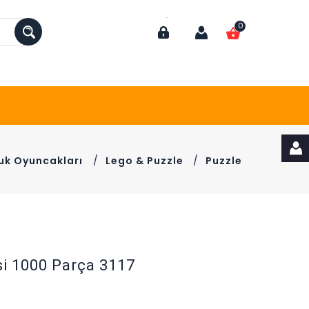
0
uk Oyuncakları
/
Lego & Puzzle
/
Puzzle
si 1000 Parça 3117