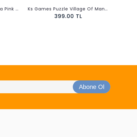
Anatolian Puzzle 1000 Parça Pink Tree 1037
Ks Games Puzzle Village Of Manarola 1000 Parça
399.00 TL
Abone Ol